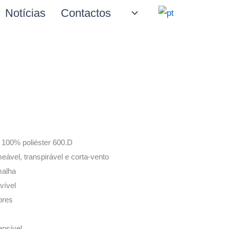
Notícias
Contactos
m 100% poliéster 600.D
vel, transpirável e corta-vento
malha
vível
ores
ensível