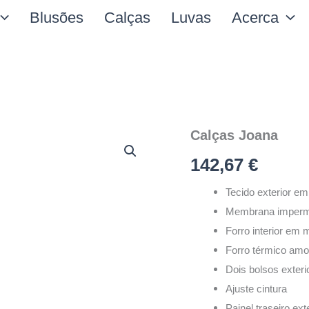
Blusões
Calças
Luvas
Acerca
Quantidade
Calças Joana
de
Calças
142,67
€
Joana
Tecido exterior e
Membrana impermeá
Forro interior em 
Forro térmico amo
Dois bolsos exteri
Ajuste cintura
Painel traseiro ext