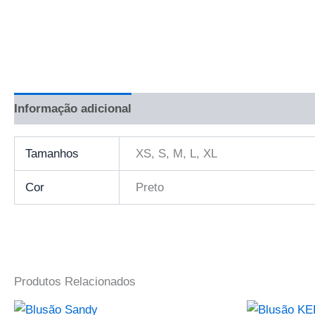
Informação adicional
Avaliações (0)
Tamanhos
XS, S, M, L, XL
Cor
Preto
Produtos Relacionados
This