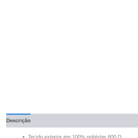
Descrição
Informação adicional
Avaliações (0)
Tecido exterior em 100% poliéster 600.D