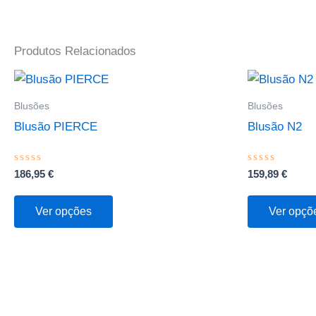
Produtos Relacionados
This
product
Blusões
Blusões
has
Blusão PIERCE
Blusão N2
multiple
variants.
Avaliação
Avaliação
186,95
€
159,89
€
The
0
0
de
de
options
5
5
Ver opções
Ver opçõ
may
be
chosen
on
the
product