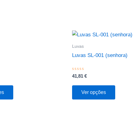
This
This
product
product
Luvas
has
has
Luvas SL-001 (senhora)
multiple
multiple
variants.
variants.
Avaliação
41,81
€
The
The
0
de
options
options
5
es
Ver opções
may
may
be
be
chosen
chosen
on
on
the
the
product
product