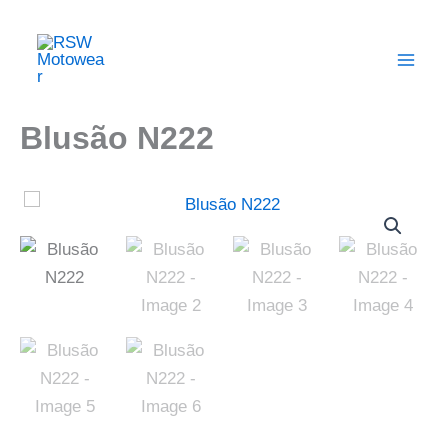
Skip
Main
to
Men
content
Blusão N222
Quantidade
de
Blusão
N222