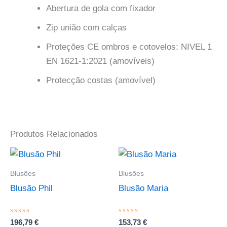
Abertura de gola com
fixador
Zip união com calças
Proteções CE ombros e cotovelos: NIVEL 1
EN 1621-1:2021 (amovíveis)
Protecção costas (amovível)
Produtos Relacionados
This
This
product
product
Blusões
Blusões
has
has
Blusão Phil
Blusão Maria
multiple
multiple
variants.
variants.
Avaliação
Avaliação
196,79
€
153,73
€
The
The