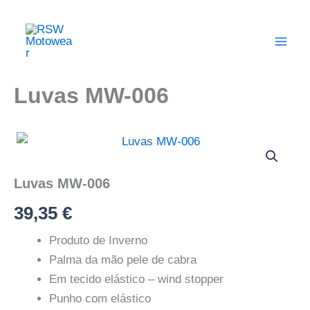
Skip
Main
to
Men
content
Luvas MW-006
Quantidade
de
Luvas
MW-
Luvas MW-006
006
39,35
€
Produto de Inverno
Palma da mão pele de cabra
Em tecido elástico – wind stopper
Punho com elástico