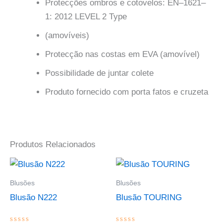
Protecções ombros e cotovelos: EN–1621–
1: 2012 LEVEL 2 Type
(amovíveis)
Protecção nas costas em EVA (amovível)
Possibilidade de juntar colete
Produto fornecido com porta fatos e cruzeta
Produtos Relacionados
This
This
product
product
Blusões
Blusões
has
has
Blusão N222
Blusão TOURING
multiple
multiple
variants.
variants.