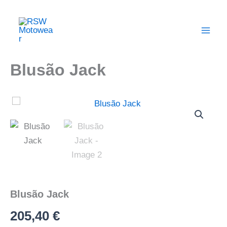
Skip
Main
to
Men
content
Blusão Jack
Quantidade
de
Blusão
Jack
Blusão Jack
205,40
€