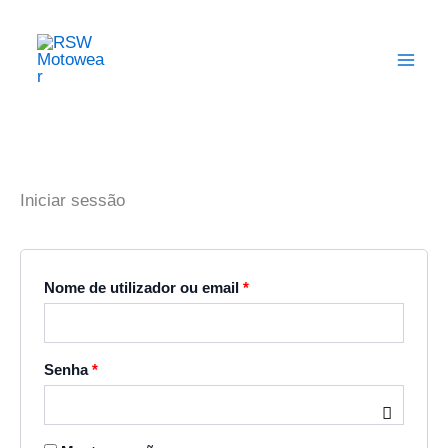
Skip
Obrigatório
Obrigatório
Obrigatório
Main
to
Men
content
Iniciar sessão
Nome de utilizador ou email
*
Senha
*